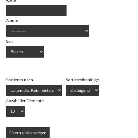
Autor
Album
Seit
Anzeige
Sortieren nach
Sortierreihenfolge
Anzahl der Elemente